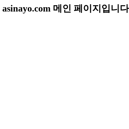
asinayo.com 메인 페이지입니다